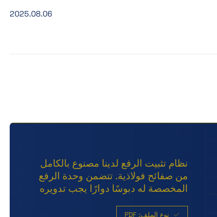
2025.08.06
نظام تثبيت الرفع لدينا مصنوع بالكامل
من صفائح فولاذية. تتضمن وحدة الرفع
المخصصة له دبوسًا دوارًا يجب تدويره
أثناء توصيل الخطاف لمنع الانفصال
العرضي. عند تركيب مثبتات رفع
نوع الملف: PDF