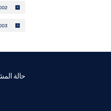
002
003
حالة الم