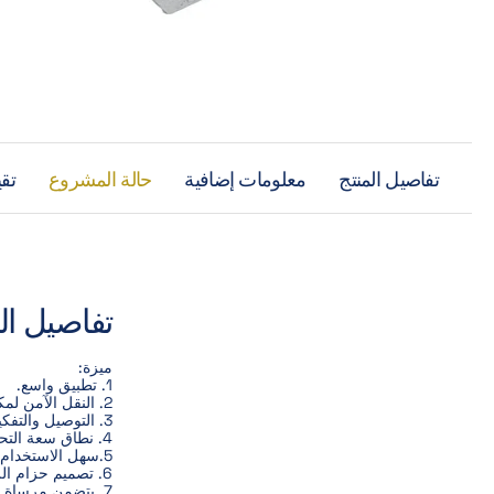
تفاصيل المنتج
معلومات إضافية
حالة المشروع
تقي
تفاصيل ال
ميزة:
1. تطبيق واسع.
2. النقل الآمن لمكونات المباني الكبيرة.
3. التوصيل والتفكيك السريع.
4. نطاق سعة التحميل: 1.25 طن–26.0 طن.
5.سهل الاستخدام.
6. تصميم حزام الرفع ومسامير التثبيت يسمح بتطبيق الحمل في أي اتجاه.
7. يتضمن مرساة لمنع تلف الحافة.