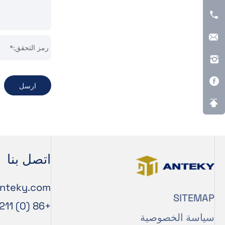
رمز التحقق:*
ارسل
اتصل بنا
nteky.com
SITEMAP
+86 (0) 53289069211
سياسة الخصوصية