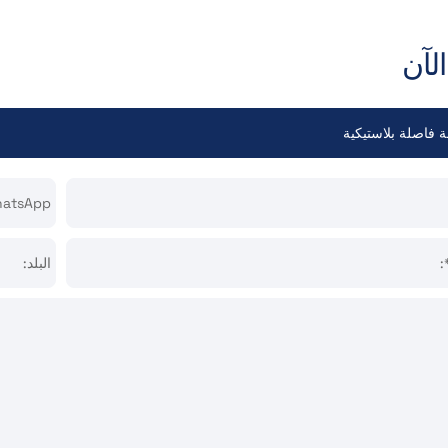
لآن
atsApp*:
:
البلد: